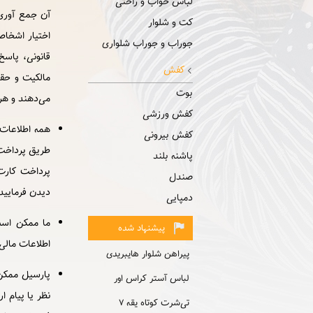
لباس خواب و راحتی
آن جمع آوری 
کت و شلوار
اختیار اشخاص
جوراب و جوراب شلواری
قانونی، پاسخ
کفش
مالکیت و حقو
بوت
می‌دهند و هر
کفش ورزشی
همه اطلاعات 
کفش بیرونی
طریق پرداخت 
پاشنه بلند
پرداخت کارت
صندل
دیدن فرمایید
دمپایی
ما ممکن است 
پیشنهاد شده
اطلاعات مالی
پیراهن شلوار هایبریدی
پارسیل ممکن 
لباس آستر کراس اور
نظر یا پیام 
تی‌شرت کوتاه یقه ۷