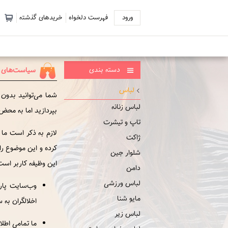
ورود
فهرست دلخواه
خریدهای گذشته
دسته بندی
سیاست‌های ح
لباس
شما می‌‏توانید بدون
لباس زنانه
بپردازید اما به محض
تاپ و تیشرت
لازم به ذکر است ما
ژاکت
کرده و این موضوع را
شلوار جین
این وظیفه کاربر است
دامن
لباس ورزشی
وب‌سایت پارس
مایو شنا
اخلالگران به 
لباس زیر
ما تمامی اطل