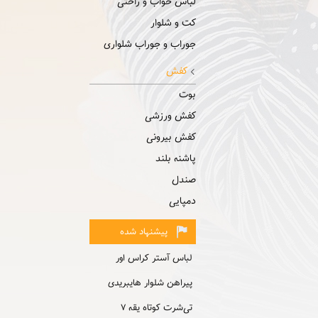
لباس خواب و راحتی
کت و شلوار
جوراب و جوراب شلواری
کفش
بوت
کفش ورزشی
کفش بیرونی
پاشنه بلند
صندل
دمپایی
پیشنهاد شده
لباس آستر کراس اور
پیراهن شلوار هایبریدی
تی‌شرت کوتاه یقه ۷