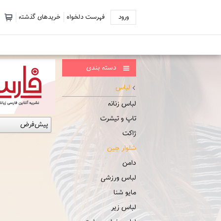
ورود
فهرست دلخواه
خریدهای گذشته
دسته بندی
لباس
لباس زنانه
تاپ و تیشرت
ژاکت
شلوار جین
دامن
لباس ورزشی
مایو شنا
لباس زیر