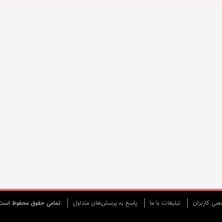
ی كاربران
تبليغات با ما
پاسخ به پرسش‌های متداول
تمامی حقوق محفوظ است