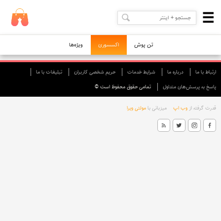
تن پوش
اکسسوری
ویژه‌ها
ارتباط با ما
درباره ما
شرایط خدمات
حريم شخصی كاربران
تبليغات با ما
پاسخ به پرسش‌های متداول
تمامی حقوق محفوظ است ©
قدرت گرفته از
وب اپ
میزبانی با
مولتی ویرا