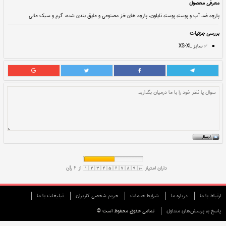
8,600,000
قيمت:
ريال
فرآيند ارسال: 📆 ۳ روز کاری!
اضافه به سبد خرید
ه های خز مصنوعی و عایق بندی شده، گرم و سبک عالی
ارتباط با ما
درباره ما
شرایط خدمات
حريم شخصی كاربران
تبليغات با ما
پاسخ به پرسش‌های متداول
تمامی حقوق محفوظ است ©