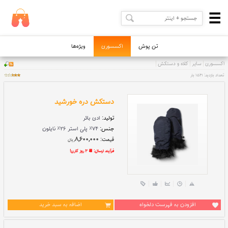
تن پوش
اکسسوری
ویژه‌ها
دستکش دره خورشید
تولید:
ادی بائر
جنس:
۷۴٪ پلی استر ۲۶٪ نایلون