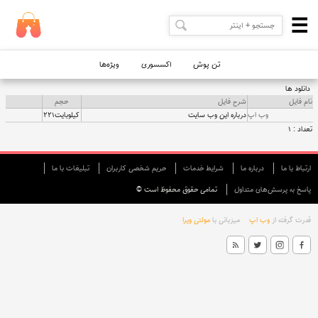
تن پوش
اکسسوری
ویژه‌ها
حجم
ارتباط با ما
درباره ما
شرایط خدمات
حريم شخصی كاربران
تبليغات با ما
کیلوبایت221
پاسخ به پرسش‌های متداول
تمامی حقوق محفوظ است ©
قدرت گرفته از
وب اپ
میزبانی با
مولتی ویرا