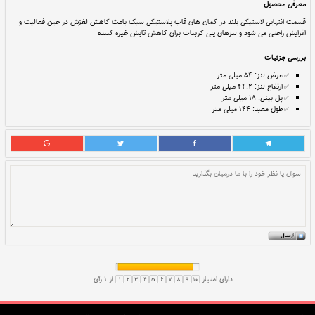
7,690,000
قيمت:
ريال
نــا مــوجــود
ای قاب پلاستیکی سبک باعث کاهش لغزش در حین فعالیت و
ات برای کاهش تابش خیره کننده