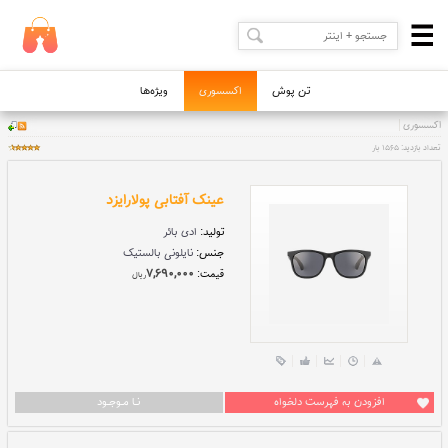
تن پوش
اکسسوری
ویژه‌ها
عینک آفتابی پولارایزد
تولید:
ادی بائر
جنس:
نایلونی بالستیک