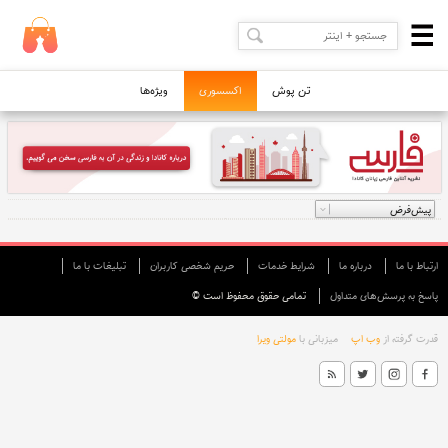
تن پوش
اکسسوری
ویژه‌ها
ارتباط با ما
درباره ما
شرایط خدمات
حريم شخصی كاربران
تبليغات با ما
پاسخ به پرسش‌های متداول
تمامی حقوق محفوظ است ©
قدرت گرفته از
وب اپ
میزبانی با
مولتی ویرا