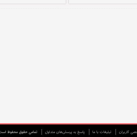
ی كاربران
تبليغات با ما
پاسخ به پرسش‌های متداول
تمامی حقوق محفوظ است