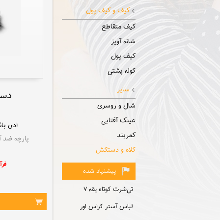
کیف و کیف پول
کیف متقاطع
شانه آویز
کیف پول
کوله پشتی
سایر
دست
شال و روسری
عینک آفتابی
ادی بائ
کمربند
پارچه ضد آ
کلاه و دستکش
فرآين
پیشنهاد شده
تی‌شرت کوتاه یقه ۷
لباس آستر کراس اور