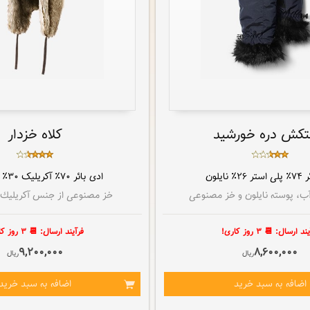
کش دره خورشید
کلاه خزدار
ر
۷۴٪ پلی استر ۲۶٪ نایلون
ادی بائر
۷۰٪ آکریلیک ۳۰٪ پلی استر
ب، پوسته نایلون و خز مصنوعی
خز مصنوعی از جنس آكریلیك و
د ارسال: 📆 ۳ روز کاری!
فرآيند ارسال: 📆 ۳ روز کاری!
9,200,000
8,600,000
ريال
ريال
اضافه به سبد خريد
اضافه به سبد خريد