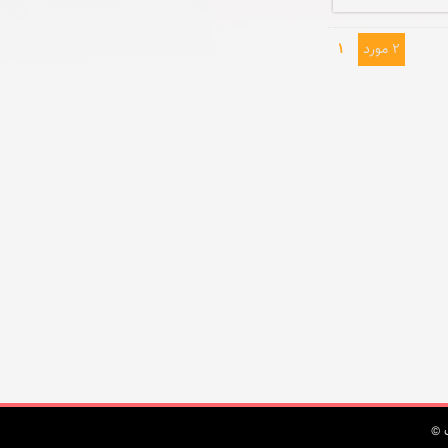
2 مورد
1
 ©