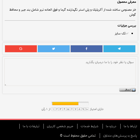
9,200,000
قيمت:
ريال
فرآيند ارسال: 📆 ۳ روز کاری!
اضافه به سبد خرید
تر نگهدارنده گرما و فوق العاده نرم شامل بند جیر و محافظ
ارتباط با ما
درباره ما
شرایط خدمات
حريم شخصی كاربران
تبليغات با ما
پاسخ به پرسش‌های متداول
تمامی حقوق محفوظ است ©