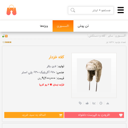
تن پوش
اکسسوری
ویژه‌ها
کلاه خزدار
تولید:
ادی بائر
جنس:
۷۰٪ آکریلیک ۳۰٪ پلی استر