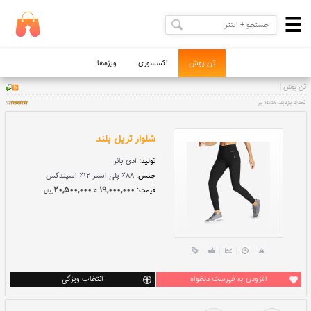
تن پوش
اکسسوری
ویژه‌ها
شلوار تریل بلند
تولید:
ادی بائر
جنس:
۸۸٪ پلی استر ۱۲٪ اسپندکس