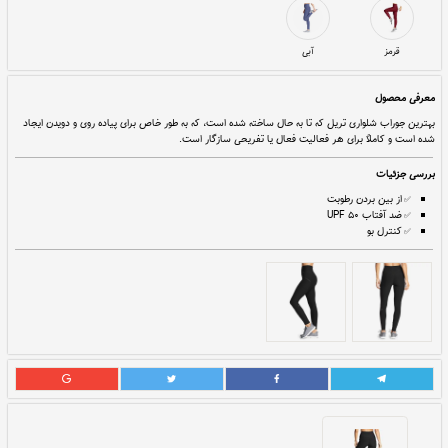
20,500,000
19,000,000
قيمت:
ريال
تا
انتخاب ویژگی