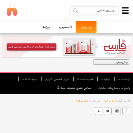
تن پوش
اکسسوری
ویژه‌ها
ارتباط با ما
درباره ما
شرایط خدمات
حريم شخصی كاربران
تبليغات با ما
پاسخ به پرسش‌های متداول
تمامی حقوق محفوظ است ©
قدرت گرفته از
وب اپ
میزبانی با
مولتی ویرا