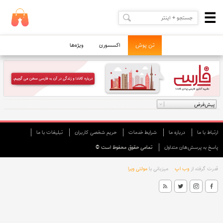
تن پوش
اکسسوری
ویژه‌ها
ارتباط با ما
درباره ما
شرایط خدمات
حريم شخصی كاربران
تبليغات با ما
پاسخ به پرسش‌های متداول
تمامی حقوق محفوظ است ©
قدرت گرفته از
وب اپ
میزبانی با
مولتی ویرا