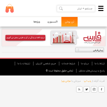
تن پوش
اکسسوری
ویژه‌ها
ارتباط با ما
درباره ما
شرایط خدمات
حريم شخصی كاربران
تبليغات با ما
پاسخ به پرسش‌های متداول
تمامی حقوق محفوظ است ©
قدرت گرفته از
وب اپ
میزبانی با
مولتی ویرا