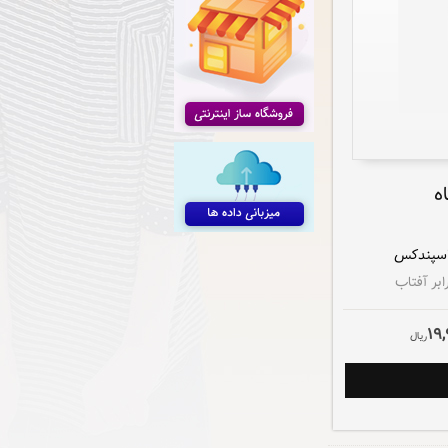
ه
بر آفتاب
19,
ريال