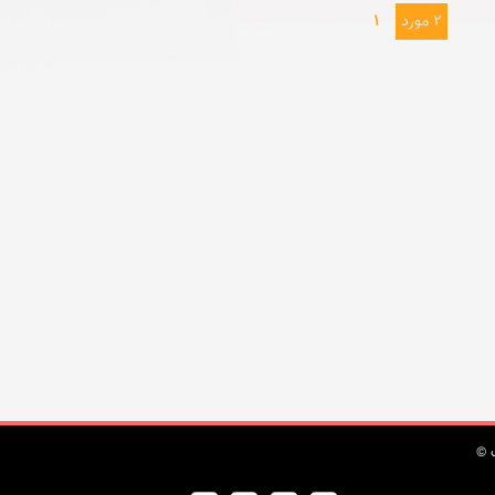
2 مورد
1
 ©