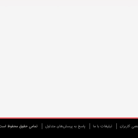
ی كاربران
تبليغات با ما
پاسخ به پرسش‌های متداول
تمامی حقوق محفوظ است