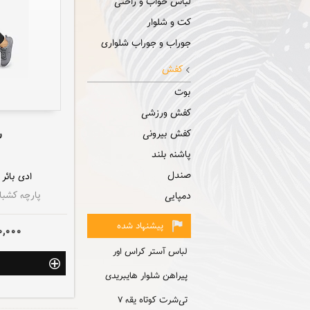
لباس خواب و راحتی
کت و شلوار
جوراب و جوراب شلواری
کفش
بوت
کفش ورزشی
ش
کفش بیرونی
پاشنه بلند
صندل
ادی بائر
پارچه کشباف
دمپایی
پیشنهاد شده
0,000
لباس آستر کراس اور
پیراهن شلوار هایبریدی
تی‌شرت کوتاه یقه ۷