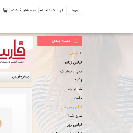
ورود
فهرست دلخواه
خریدهای گذشته
دسته بندی
لباس
لباس زنانه
تاپ و تیشرت
ژاکت
شلوار جین
دامن
لباس ورزشی
مایو شنا
لباس زیر