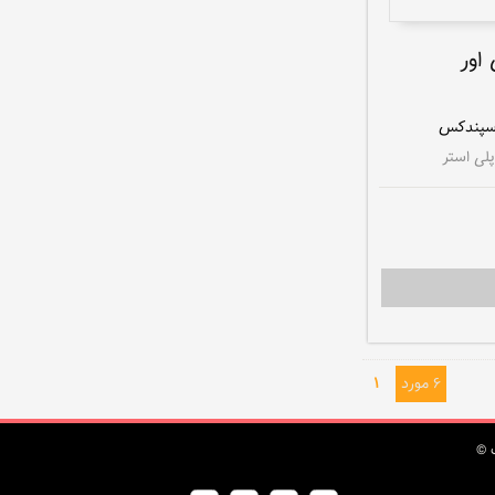
اور
پلی استر
6 مورد
1
 ©