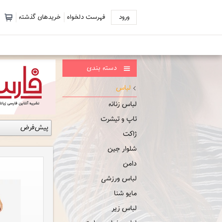
ورود
فهرست دلخواه
خریدهای گذشته
دسته بندی
لباس
لباس زنانه
تاپ و تیشرت
ژاکت
شلوار جین
دامن
لباس ورزشی
مایو شنا
لباس زیر