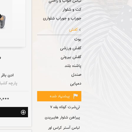
لباس خواب و راحتی
کت و شلوار
جوراب و جوراب شلواری
کفش
بوت
کفش ورزشی
ش
کفش بیرونی
پاشنه بلند
صندل
ادی بائر
پارچه کشباف
دمپایی
پیشنهاد شده
0,000
تی‌شرت کوتاه یقه ۷
پیراهن شلوار هایبریدی
لباس آستر کراس اور