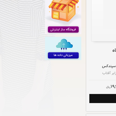
ه
بر آفتاب
19,
ريال