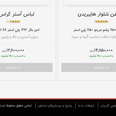
هن شلوار هایبریدی
لباس آستر کراس 
۵ پشم مرینو ۵۰٪ پلی استر
ادی بائر
۹۲٪ پلی استر ۸٪ اسپندکس
لترا سافت مناسب گرما و سرما
بدون آستین و بالا و پایین 
12,600,000
14,850,000
ريال
ريال
با احتساب 10% تخفيف
با احتساب 10% تخفيف
نــا مــوجــود
نــا مــوجــود
ی كاربران
تبليغات با ما
پاسخ به پرسش‌های متداول
تمامی حقوق محفوظ است